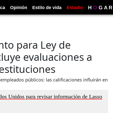
H
O
G
A
R
ica
Opinión
Estilo de vida
Estadio
to para Ley de
cluye evaluaciones a
estituciones
empleados públicos: las calificaciones influirán en
ados Unidos para revisar información de Lasso