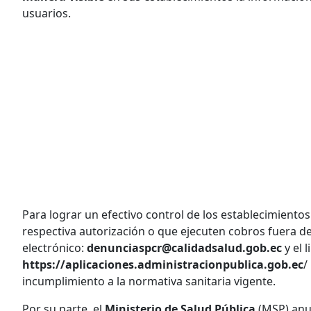
usuarios.
Para lograr un efectivo control de los establecimientos
respectiva autorización o que ejecuten cobros fuera de 
electrónico:
denunciaspcr@calidadsalud.gob.ec
y el l
https://aplicaciones.administracionpublica.gob.ec
/
incumplimiento a la normativa sanitaria vigente.
Por su parte, el
Ministerio de Salud Pública
(MSP) anu