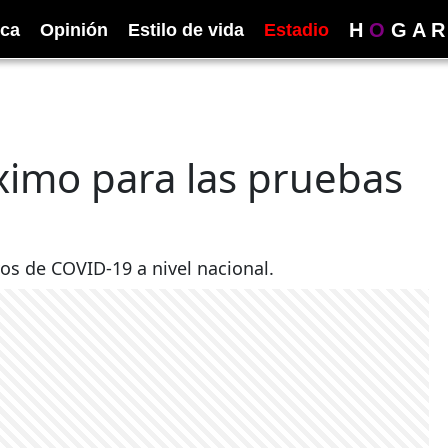
H
O
G
A
R
ica
Opinión
Estilo de vida
Estadio
áximo para las pruebas
s de COVID-19 a nivel nacional.