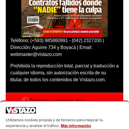
Teléfono: (+593) 985860991 - (042) 2327200 |
Dirección: Aguirre 734 y Boyacá | Email:
webmaster@vistazo.com
Prohibida la reproducción total, parcial y traducción a
cualquier idioma, sin autorización escrita de su
titular, de todos los contenidos de Vistazo.com.
Empieza a seguirnos ahora
Activar notificaciones
Utilizamos cookies propias y de terceros para mejorar tu
Código ética
experiencia y analizar el tráfico.
Más información