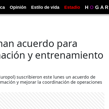
H
O
G
A
R
ica
Opinión
Estilo de vida
Estadio
rman acuerdo para
mación y entrenamiento
Europol) suscribieron este lunes un acuerdo de
ormación y mejorar la coordinación de operaciones