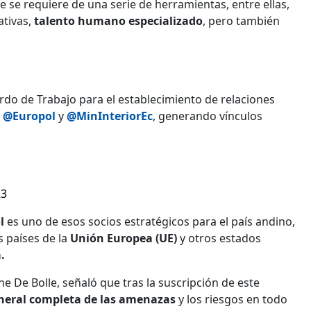
 se requiere de una serie de herramientas, entre ellas,
tivas,
talento humano especializado
, pero también
rdo de Trabajo para el establecimiento de relaciones
d
@Europol
y
@MinInteriorEc
, generando vínculos
23
ol
es uno de esos socios estratégicos para el país andino,
s países de la
Unión Europea (UE)
y otros estados
.
ine De Bolle, señaló que tras la suscripción de este
eneral completa de las amenazas
y los riesgos en todo