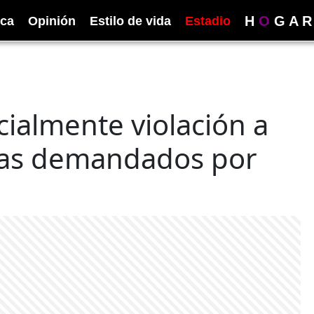
H
O
G
A
R
ica
Opinión
Estilo de vida
Estadio
ialmente violación a
tas demandados por