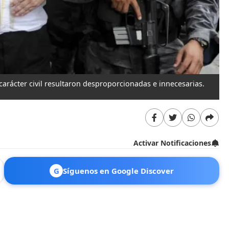
arácter civil resultaron desproporcionadas e innecesarias.
Activar Notificaciones
G
Síguenos en Google Discover