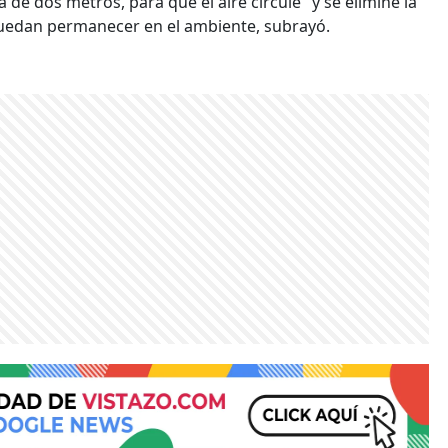
a de dos metros, para que el aire circule" y se elimine la
 puedan permanecer en el ambiente, subrayó.