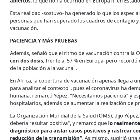
abiertos
, lo que no ha ocurrido en Europa ni en Estad
Esta realidad -sostuvo- ha generado lo que los especia
personas que han superado los cuadros de contagio y
vacunación.
PACIENCIA Y MÁS PRUEBAS
Además, señaló que el ritmo de vacunación contra la 
con dos dosis
, frente al 57 % en Europa, pero record
de la población a la vacuna".
En África, la cobertura de vacunación apenas llega a u
para analizar el contexto", pues el coronavirus ha de
humana, remarcó Yépez. "Necesitamos paciencia" y esp
hospitalarios, además de aumentar la realización de pr
La Organización Mundial de la Salud (OMS), dijo Yépez,
debería resultar positiva", y remarcó que
lo realmente
diagnóstico para aislar casos positivos y rastrear 
reducción de la transmisión"
. Asimismo, sugirió una 