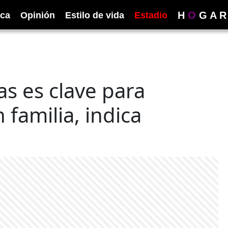
H
O
G
A
R
ica
Opinión
Estilo de vida
Estadio
s es clave para
 familia, indica