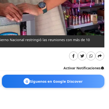
bierno Nacional restringió las reuniones con más de 10
Activar Notificaciones
G
Síguenos en Google Discover