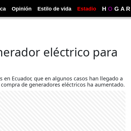
H
O
G
A
R
ica
Opinión
Estilo de vida
Estadio
erador eléctrico para
s en Ecuador, que en algunos casos han llegado a
a compra de generadores eléctricos ha aumentado.