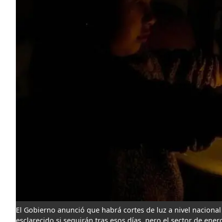
El Gobierno anunció que habrá cortes de luz a nivel nacional 
esclarecido si seguirán tras esos días, pero el sector de en