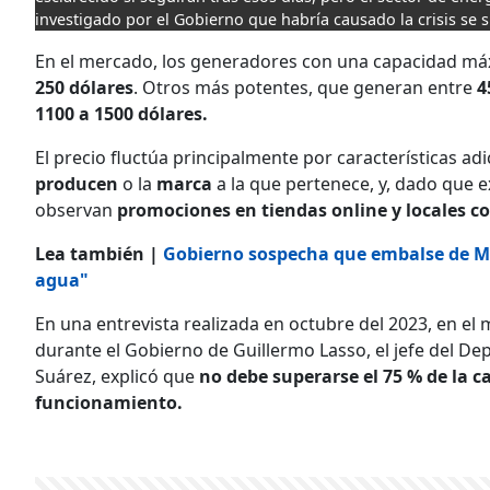
investigado por el Gobierno que habría causado la crisis se 
En el mercado, los generadores con una capacidad má
250 dólares
. Otros más potentes, que generan entre
4
1100 a 1500 dólares.
El precio fluctúa principalmente por características ad
producen
o la
marca
a la que pertenece, y, dado que 
observan
promociones en tiendas online y locales c
Lea también |
Gobierno sospecha que embalse de Ma
agua"
En una entrevista realizada en octubre del 2023, en el
durante el Gobierno de Guillermo Lasso, el jefe del D
Suárez, explicó que
no debe superarse el 75 % de la c
funcionamiento.