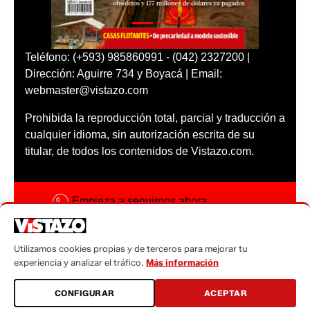
Teléfono: (+593) 985860991 - (042) 2327200 |
Dirección: Aguirre 734 y Boyacá | Email:
webmaster@vistazo.com
Prohibida la reproducción total, parcial y traducción a
cualquier idioma, sin autorización escrita de su
titular, de todos los contenidos de Vistazo.com.
Empieza a seguirnos ahora
Activar notificaciones
Utilizamos cookies propias y de terceros para mejorar tu
Código ética
experiencia y analizar el tráfico.
Más información
Sugerencias a:
CONFIGURAR
ACEPTAR
sugerencias@vistazo.com