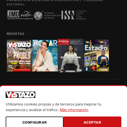
PREMIOS A LA EXCELENCIA PERIODÍSTICA Y LIDERAZGO
EDITORIAL
REVISTAS
Prohibida la reproducción total, parcial y traducción a cualquier idioma, sin
autorización escrita de su titular, de todos los contenidos de Vistazo.com.
Utilizamos cookies propias y de terceros para mejorar tu
experiencia y analizar el tráfico.
Más información
CONFIGURAR
ACEPTAR