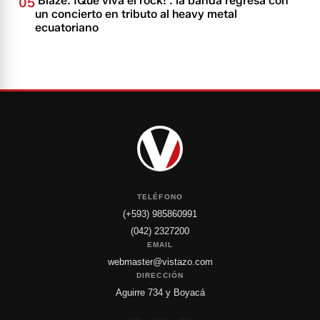
'Blaze: ¡Que viva el rock!': la banda regresa con
05
un concierto en tributo al heavy metal
ecuatoriano
TELÉFONO
(+593) 985860991
(042) 2327200
EMAIL
webmaster@vistazo.com
DIRECCIÓN
Aguirre 734 y Boyacá