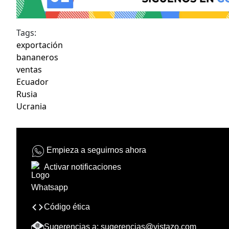
Tags:
exportación
bananeros
ventas
Ecuador
Rusia
Ucrania
Empieza a seguirnos ahora
Activar notificaciones
Código ética
Sugerencias a:
sugerencias@vistazo.com