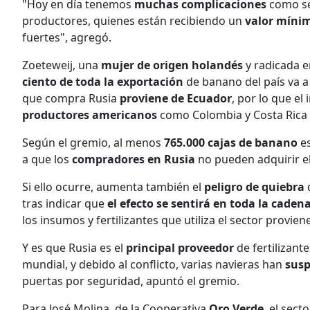
"Hoy en día tenemos
muchas complicaciones
como se
productores, quienes están recibiendo un
valor míni
fuertes", agregó.
Zoeteweij, una
mujer de origen holandés
y radicada e
ciento de toda la exportación
de banano del país va 
que compra Rusia
proviene de Ecuador
, por lo que el
productores americanos
como Colombia y Costa Rica 
Según el gremio, al menos
765.000 cajas de banano
e
a que los
compradores en Rusia
no pueden adquirir e
Si ello ocurre, aumenta también el
peligro de quiebra
d
tras indicar que
el efecto se sentirá en toda la cadena
los insumos y fertilizantes que utiliza el sector provien
Y es que Rusia es el
principal proveedor
de fertilizant
mundial, y debido al conflicto, varias navieras han
susp
puertas por seguridad, apuntó el gremio.
Para José Molina, de la Cooperativa
Oro Verde
, el sec