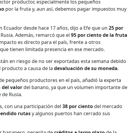
ctor productor, especialmente los pequeños
mo
por la fruta y, aun así, debemos pagar impuestos muy
n Ecuador desde hace 17 años, dijo a Efe que un
25 por
a Rusia. Además, remarcó que el
95 por ciento de la fruta
 impacto es directo para el país, frente a otros
que tienen limitada presencia en ese mercado.
stán en riesgo de no ser exportadas esta semana debido
l producto a causa de la
devaluación de su moneda
.
e pequeños productores en el país, añadió la experta
 del valor
del banano, ya que un volumen importante de
e de Rusia.
es, con una participación del
38 por ciento
del mercado
endido rutas
y algunos puertos han cerrado sus
tor bananero, necesita de
créditos a largo plazo
de la