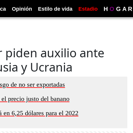
H
O
G
A
R
ica
Opinión
Estilo de vida
Estadio
piden auxilio ante
sia y Ucrania
sgo de no ser exportadas
el precio justo del banano
á en 6,25 dólares para el 2022