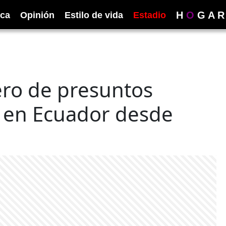
H
O
G
A
R
ica
Opinión
Estilo de vida
Estadio
ero de presuntos
s en Ecuador desde