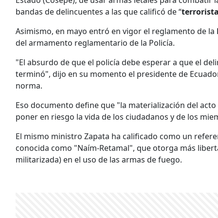
Estado (Cosepe), de usar armas letales para combatir la
bandas de delincuentes a las que calificó de “
terrorist
Asimismo, en mayo entró en vigor el reglamento de la
del armamento reglamentario de la Policía.
"El absurdo de que el policía debe esperar a que el del
terminó", dijo en su momento el presidente de Ecuador,
norma.
Eso documento define que "la materialización del acto 
poner en riesgo la vida de los ciudadanos y de los miem
El mismo ministro Zapata ha calificado como un referen
conocida como "Naím-Retamal", que otorga más liberta
militarizada) en el uso de las armas de fuego.