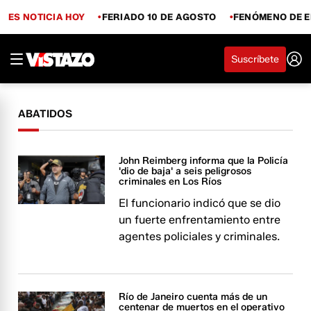
ES NOTICIA HOY
FERIADO 10 DE AGOSTO
FENÓMENO DE E
Suscríbete
ABATIDOS
John Reimberg informa que la Policía
'dio de baja' a seis peligrosos
criminales en Los Ríos
El funcionario indicó que se dio
un fuerte enfrentamiento entre
agentes policiales y criminales.
Río de Janeiro cuenta más de un
centenar de muertos en el operativo