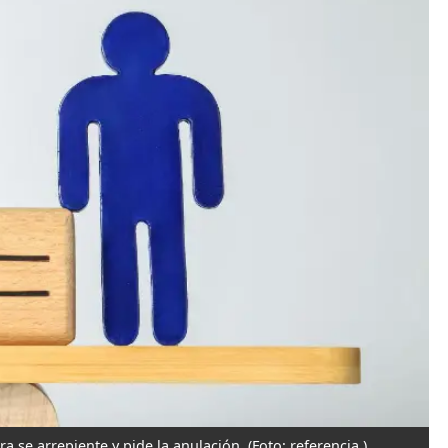
a se arrepiente y pide la anulación.
(Foto: referencia )