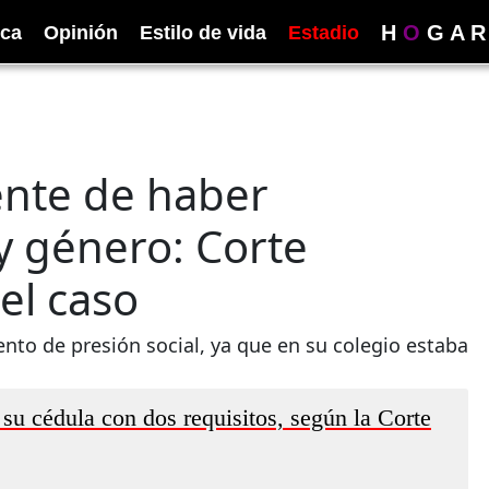
H
O
G
A
R
ica
Opinión
Estilo de vida
Estadio
ente de haber
 género: Corte
 el caso
to de presión social, ya que en su colegio estaba
u cédula con dos requisitos, según la Corte