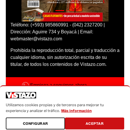
Teléfono: (+593) 985860991 - (042) 2327200 |
Dirección: Aguirre 734 y Boyacá | Email:
webmaster@vistazo.com
Prohibida la reproducción total, parcial y traducción a
cualquier idioma, sin autorización escrita de su
titular, de todos los contenidos de Vistazo.com.
Empieza a seguirnos ahora
Activar notificaciones
Utilizamos cookies propias y de terceros para mejorar tu
Código ética
experiencia y analizar el tráfico.
Más información
Sugerencias a:
CONFIGURAR
ACEPTAR
sugerencias@vistazo.com