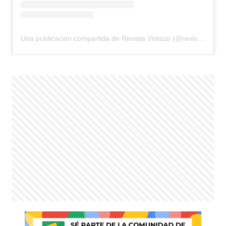
Una publicación compartida de Revista Vistazo (@revistavistazo.ec)