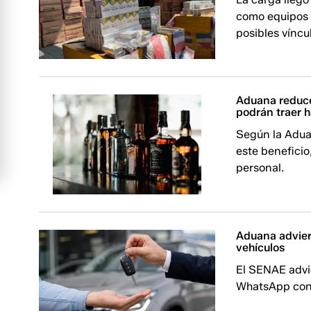
como equipos 
posibles vínc
Aduana reduce 
podrán traer h
Según la Aduan
este benefici
personal.
Aduana advier
vehículos
El SENAE advi
WhatsApp con 