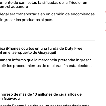
mento de camisetas falsificadas de la Tricolor en
control aduanero
ilegal era transportada en un camión de encomiendas
ingresar los productos al país.
a iPhones ocultos en una funda de Duty Free
l en el aeropuerto de Guayaquil
uanera informó que la mercancía pretendía ingresar
mplir los procedimientos de declaración establecidos.
ngreso de más de 10 millones de cigarrillos de
en Guayaquil
ó desde Panamá oculta en un contenedor declarado