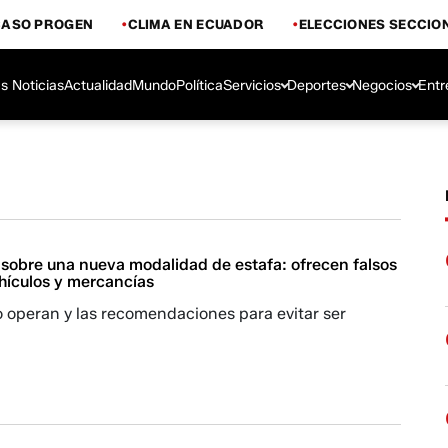
CASO PROGEN
CLIMA EN ECUADOR
ELECCIONES SECCIO
s Noticias
Actualidad
Mundo
Política
Servicios
Deportes
Negocios
Entr
 sobre una nueva modalidad de estafa: ofrecen falsos
hículos y mercancías
operan y las recomendaciones para evitar ser