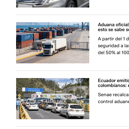
Aduana oficia
esto se sabe 
A partir del 1
seguridad a l
del 50% al 10
Ecuador emitió
colombianos: 
Senae recalca 
control aduane