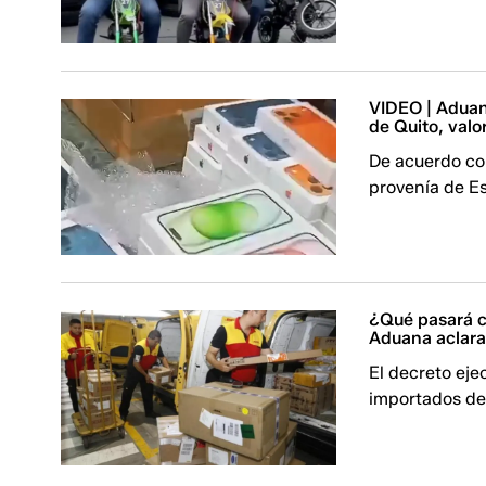
VIDEO | Aduan
de Quito, valo
De acuerdo con
provenía de E
¿Qué pasará c
Aduana aclara
El decreto eje
importados de