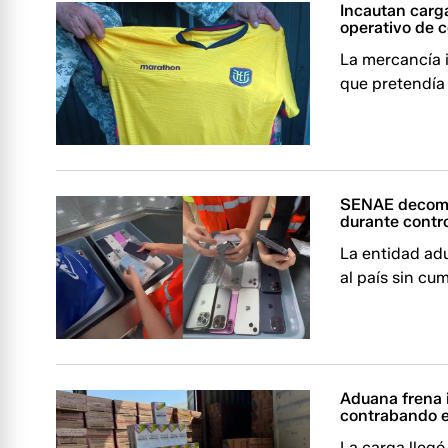
Incautan carga
operativo de 
La mercancía 
que pretendía 
SENAE decomis
durante contro
La entidad ad
al país sin cu
Aduana frena i
contrabando 
La carga lleg