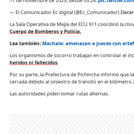
11 de noviembre de 2025, desde 05:28.
pic.twitter.c
— El Comunicador Ec digital (@Ec_Comunicador)
Decem
La Sala Operativa de Mejía del ECU 911 coordinó la mov
Cuerpo de Bomberos y Policía.
Lea también:
Machala: amenazan a jueces con artefa
Los organismos de socorro trabajan en controlar el in
heridos ni fallecidos
.
Por su parte, la Prefectura de Pichincha informó que la
cerrada debido al siniestro de tránsito en el kilómetro 2,
Las autoridades piden tomar rutas alternas.