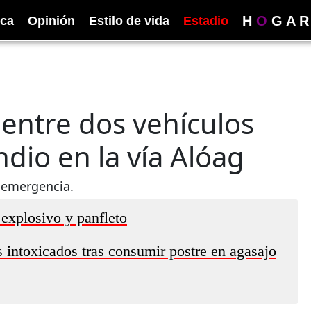
H
O
G
A
R
ica
Opinión
Estilo de vida
Estadio
entre dos vehículos
dio en la vía Alóag
a emergencia.
explosivo y panfleto
s intoxicados tras consumir postre en agasajo