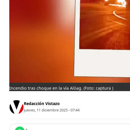
Incendio tras choque en la vía Alóag.
(Foto: captura )
Redacción Vistazo
jueves, 11 diciembre 2025 - 07:44