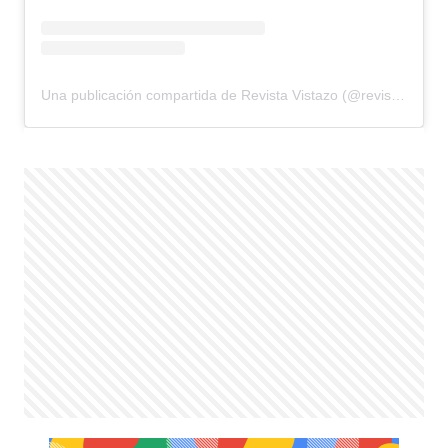
Una publicación compartida de Revista Vistazo (@revistavistazo.ec)