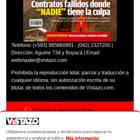
Teléfono: (+593) 985860991 - (042) 2327200 |
Dirección: Aguirre 734 y Boyacá | Email:
webmaster@vistazo.com
Prohibida la reproducción total, parcial y traducción a
cualquier idioma, sin autorización escrita de su
titular, de todos los contenidos de Vistazo.com.
Empieza a seguirnos ahora
Activar notificaciones
Utilizamos cookies propias y de terceros para mejorar tu
Código ética
experiencia y analizar el tráfico.
Más información