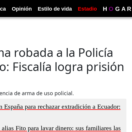
H
O
G
A
R
ica
Opinión
Estilo de vida
Estadio
a robada a la Policía
: Fiscalía logra prisión
encia de arma de uso policial.
n España para rechazar extradición a Ecuador:
lias Fito para lavar dinero: sus familiares las