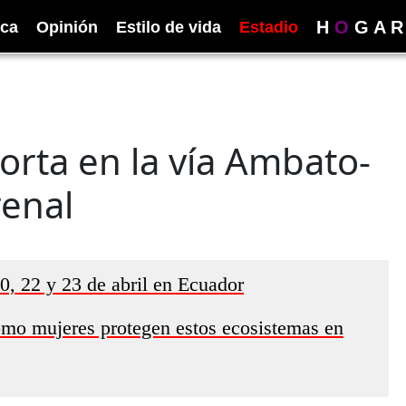
H
O
G
A
R
ica
Opinión
Estilo de vida
Estadio
orta en la vía Ambato-
renal
20, 22 y 23 de abril en Ecuador
ómo mujeres protegen estos ecosistemas en