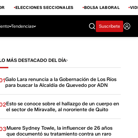
OR
ELECCIONES SECCIONALES
BOLSA LABORAL
VI
iento
Tendencias
Suscríbete
LO MÁS DESTACADO DEL DÍA
Galo Lara renuncia a la Gobernación de Los Ríos
01
para buscar la Alcaldía de Quevedo por ADN
Esto se conoce sobre el hallazgo de un cuerpo en
02
el sector de Miravalle, al nororiente de Quito
Muere Sydney Towle, la influencer de 26 años
03
que documentó su tratamiento contra un raro