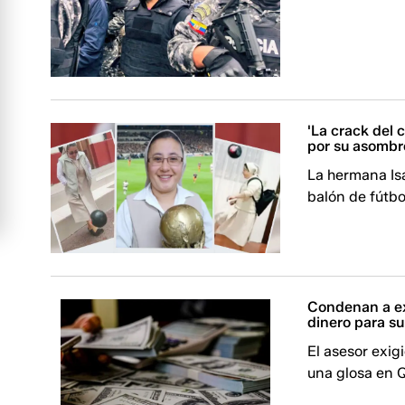
'La crack del 
por su asombr
La hermana Isa
balón de fútbo
Condenan a ex 
dinero para s
El asesor exig
una glosa en Q