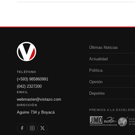
Últimas Noticias
Actualidad
Política
TELÉFONO
(+593) 985860991
Opinión
(042) 2327200
EMAIL
Deportes
webmaster@vistazo.com
DIRECCIÓN
PREMIOS A LA EXCELENC
Aguirre 734 y Boyacá