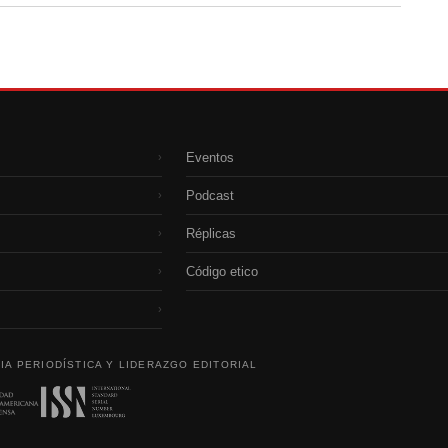
Eventos
›
Podcast
›
Réplicas
›
Código etico
›
›
IA PERIODÍSTICA Y LIDERAZGO EDITORIAL