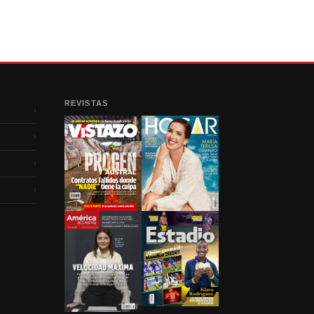
REVISTAS
›
›
›
›