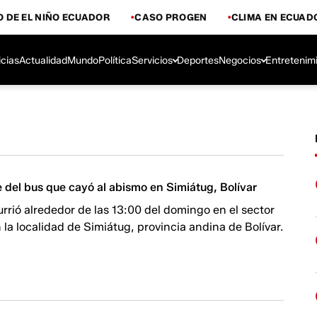
 DE EL NIÑO ECUADOR
CASO PROGEN
CLIMA EN ECUAD
icias
Actualidad
Mundo
Política
Servicios
Deportes
Negocios
Entretenim
 del bus que cayó al abismo en Simiátug, Bolívar
currió alrededor de las 13:00 del domingo en el sector
 la localidad de Simiátug, provincia andina de Bolívar.