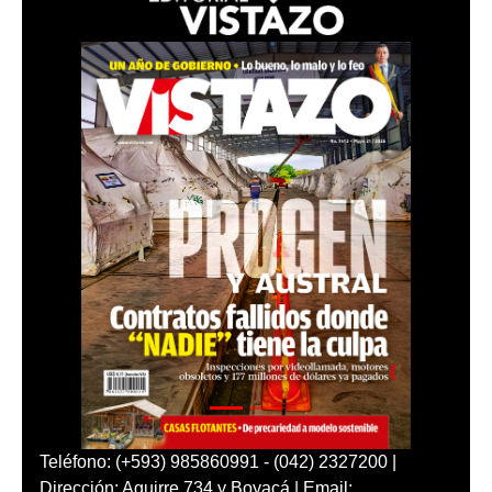
Teléfono: (+593) 985860991 - (042) 2327200 |
Dirección: Aguirre 734 y Boyacá | Email: