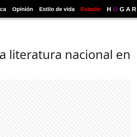
H
O
G
A
R
ica
Opinión
Estilo de vida
Estadio
 literatura nacional en