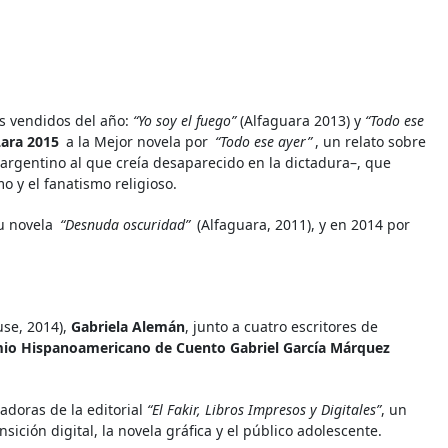
más vendidos del año:
“Yo soy el fuego”
(Alfaguara 2013) y
“Todo ese
Lara 2015
a la Mejor novela por
“Todo ese ayer”
, un relato sobre
argentino al que creía desaparecido en la dictadura–, que
mo y el fanatismo religioso.
u novela
“Desnuda oscuridad”
(Alfaguara, 2011), y en 2014 por
se, 2014),
Gabriela Alemán
, junto a cuatro escritores de
emio Hispanoamericano de Cuento Gabriel García Márquez
adoras de la editorial
“El Fakir, Libros Impresos y Digitales”
, un
sición digital, la novela gráfica y el público adolescente.