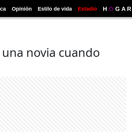
H
O
G
A
R
ica
Opinión
Estilo de vida
Estadio
e una novia cuando