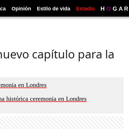
H
O
G
A
R
ica
Opinión
Estilo de vida
Estadio
uevo capítulo para la
remonia en Londres
na histórica ceremonia en Londres