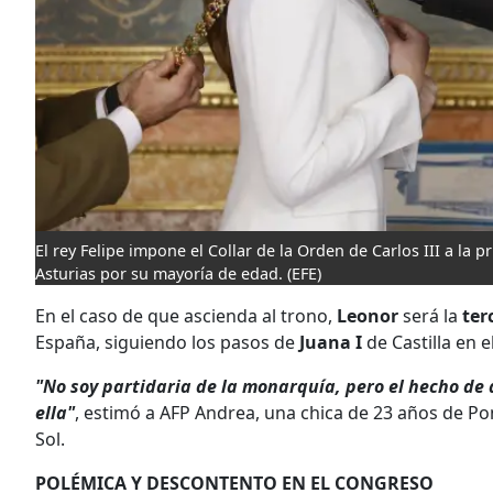
El rey Felipe impone el Collar de la Orden de Carlos III a la p
Asturias por su mayoría de edad.
(EFE)
En el caso de que ascienda al trono,
Leonor
será la
ter
España, siguiendo los pasos de
Juana I
de Castilla en e
"No soy partidaria de la monarquía, pero el hecho d
ella"
, estimó a AFP Andrea, una chica de 23 años de Pon
Sol.
POLÉMICA Y DESCONTENTO EN EL CONGRESO