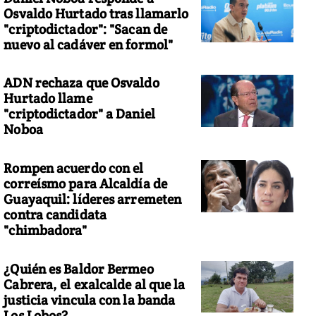
Osvaldo Hurtado tras llamarlo
"criptodictador": "Sacan de
nuevo al cadáver en formol"
ADN rechaza que Osvaldo
Hurtado llame
"criptodictador" a Daniel
Noboa
Rompen acuerdo con el
correísmo para Alcaldía de
 princesa Leonor pronuncia un discurso tras serle impuesto el Colla
Guayaquil: líderes arremeten
contra candidata
"chimbadora"
¿Quién es Baldor Bermeo
Cabrera, el exalcalde al que la
justicia vincula con la banda
Los Lobos?