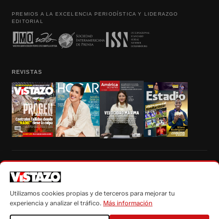
PREMIOS A LA EXCELENCIA PERIODÍSTICA Y LIDERAZGO
EDITORIAL
REVISTAS
Prohibida la reproducción total, parcial y traducción a cualquier idioma, sin
autorización escrita de su titular, de todos los contenidos de Vistazo.com.
Utilizamos cookies propias y de terceros para mejorar tu
experiencia y analizar el tráfico.
Más información