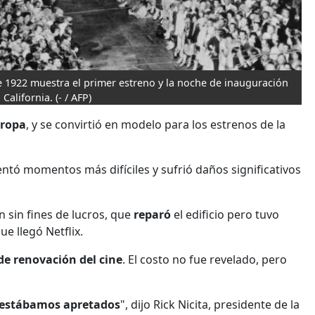
de 1922 muestra el primer estreno y la noche de inauguración
California.
(- / AFP)
uropa
, y se convirtió en modelo para los estrenos de la
entó momentos más difíciles y sufrió daños significativos
ón sin fines de lucros, que
reparó
el edificio pero tuvo
ue llegó Netflix.
de renovación del cine
. El costo no fue revelado, pero
estábamos apretados
", dijo Rick Nicita, presidente de la