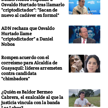
Osvaldo Hurtado tras llamarlo
"criptodictador": "Sacan de
nuevo al cadáver en formol"
ADN rechaza que Osvaldo
Hurtado llame
"criptodictador" a Daniel
Noboa
Rompen acuerdo con el
correísmo para Alcaldía de
Guayaquil: líderes arremeten
contra candidata
"chimbadora"
¿Quién es Baldor Bermeo
Cabrera, el exalcalde al que la
justicia vincula con la banda
Los Lobos?