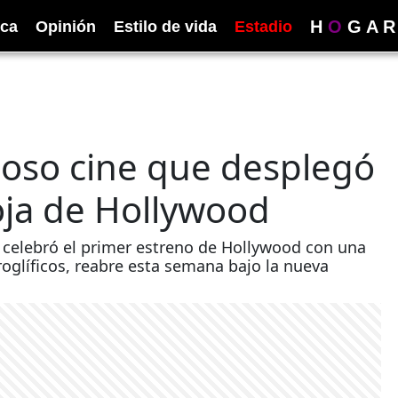
H
O
G
A
R
ica
Opinión
Estilo de vida
Estadio
uoso cine que desplegó
oja de Hollywood
e celebró el primer estreno de Hollywood con una
roglíficos, reabre esta semana bajo la nueva