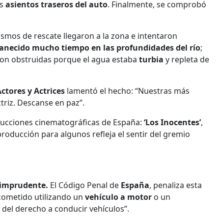
os
asientos traseros del auto
. Finalmente, se comprobó
smos de rescate llegaron a la zona e intentaron
necido mucho tiempo en las profundidades del río
;
eron obstruidas porque el agua estaba
turbia
y repleta de
ctores y Actrices
lamentó el hecho: “Nuestras más
ctriz. Descanse en paz”.
oducciones cinematográficas de España:
‘Los Inocentes’
,
a producción para algunos refleja el sentir del gremio
o imprudente.
El Código Penal de
España
, penaliza esta
 cometido utilizando un
vehículo a motor
o un
 del derecho a conducir vehículos”.