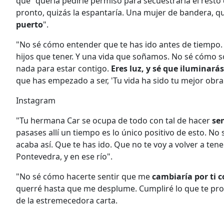
que "quería pedirle permiso para secuestrarla el resto 
pronto, quizás la espantaría. Una mujer de bandera, que
puerto
".
"No sé cómo entender que te has ido antes de tiempo
hijos que tener. Y una vida que soñamos. No sé cómo so
nada para estar contigo.
Eres luz, y sé que iluminará
que has empezado a ser, 'Tu vida ha sido tu mejor obra'
Instagram
"Tu hermana Car se ocupa de todo con tal de hacer
sen
pasases allí un tiempo es lo único positivo de esto. N
acaba así. Que te has ido. Que no te voy a volver a te
Pontevedra, y en ese río".
"No sé cómo hacerte sentir que me
cambiaría por ti co
querré hasta que me desplume. Cumpliré lo que te pr
de la estremecedora carta.