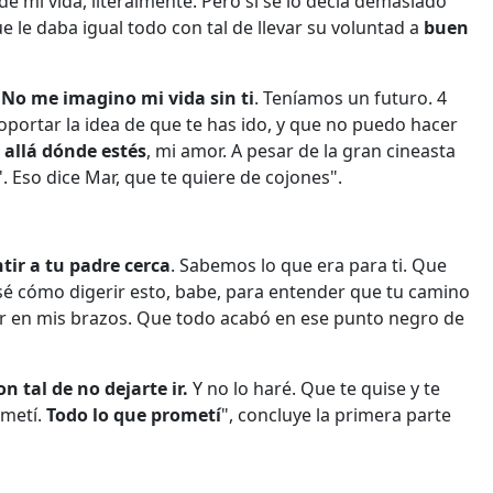
de mi vida, literalmente. Pero si se lo decía demasiado
 le daba igual todo con tal de llevar su voluntad a
buen
.
No me imagino mi vida sin ti
. Teníamos un futuro. 4
portar la idea de que te has ido, y que no puedo hacer
s allá dónde estés
, mi amor. A pesar de la gran cineasta
. Eso dice Mar, que te quiere de cojones".
tir a tu padre cerca
. Sabemos lo que era para ti. Que
o sé cómo digerir esto, babe, para entender que tu camino
ner en mis brazos. Que todo acabó en ese punto negro de
n tal de no dejarte ir.
Y no lo haré. Que te quise y te
ometí.
Todo lo que prometí
", concluye la primera parte