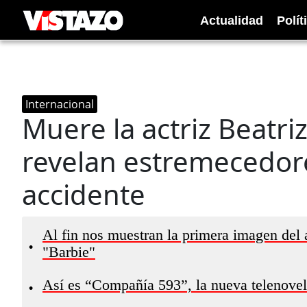
Actualidad
Polít
Internacional
Muere la actriz Beatri
revelan estremecedore
accidente
Al fin nos muestran la primera imagen del
•
"Barbie"
Así es “Compañía 593”, la nueva telenove
•