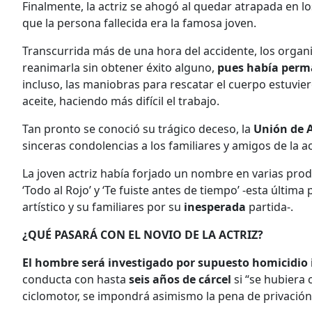
Finalmente, la actriz se ahogó al quedar atrapada en l
que la persona fallecida era la famosa joven.
Transcurrida más de una hora del accidente, los organi
reanimarla sin obtener éxito alguno,
pues había perma
incluso, las maniobras para rescatar el cuerpo estuvi
aceite, haciendo más difícil el trabajo.
Tan pronto se conoció su trágico deceso, la
Unión de A
sinceras condolencias a los familiares y amigos de la a
La joven actriz había forjado un nombre en varias pr
‘Todo al Rojo’ y ‘Te fuiste antes de tiempo’ -esta últim
artístico y su familiares por su
inesperada
partida-.
¿QUÉ PASARÁ CON EL NOVIO DE LA ACTRIZ?
El hombre será investigado por supuesto homicidi
conducta con hasta
seis años de cárcel
si “se hubiera
ciclomotor, se impondrá asimismo la pena de privación