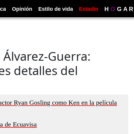
H
O
G
A
R
ica
Opinión
Estilo de vida
Estadio
z Álvarez-Guerra:
s detalles del
 actor Ryan Gosling como Ken en la película
la de Ecuavisa