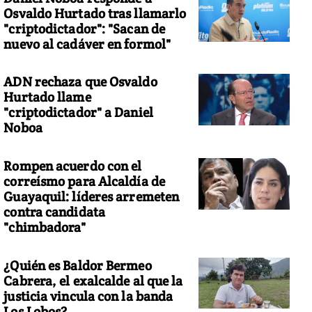
Osvaldo Hurtado tras llamarlo
"criptodictador": "Sacan de
nuevo al cadáver en formol"
ADN rechaza que Osvaldo
Hurtado llame
"criptodictador" a Daniel
Noboa
Rompen acuerdo con el
correísmo para Alcaldía de
Guayaquil: líderes arremeten
contra candidata
"chimbadora"
¿Quién es Baldor Bermeo
Cabrera, el exalcalde al que la
justicia vincula con la banda
Los Lobos?