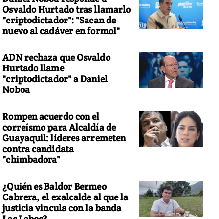
Osvaldo Hurtado tras llamarlo
"criptodictador": "Sacan de
nuevo al cadáver en formol"
ADN rechaza que Osvaldo
Hurtado llame
"criptodictador" a Daniel
Noboa
Rompen acuerdo con el
correísmo para Alcaldía de
Guayaquil: líderes arremeten
contra candidata
"chimbadora"
¿Quién es Baldor Bermeo
Cabrera, el exalcalde al que la
justicia vincula con la banda
Los Lobos?