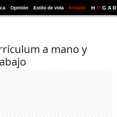
H
O
G
A
R
ica
Opinión
Estilo de vida
Estadio
rrículum a mano y
rabajo