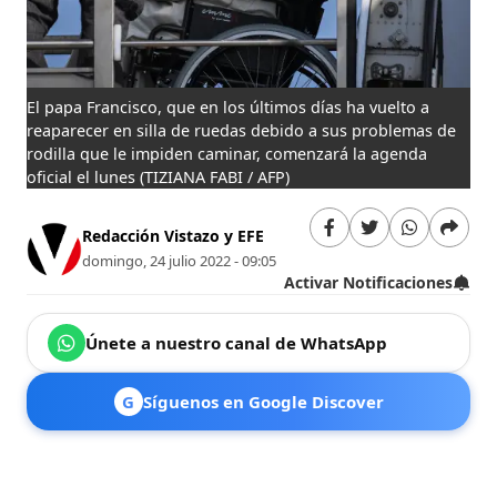
El papa Francisco, que en los últimos días ha vuelto a
reaparecer en silla de ruedas debido a sus problemas de
rodilla que le impiden caminar, comenzará la agenda
oficial el lunes
(TIZIANA FABI / AFP)
Redacción Vistazo y EFE
domingo, 24 julio 2022 - 09:05
Activar Notificaciones
Únete a nuestro canal de WhatsApp
G
Síguenos en Google Discover