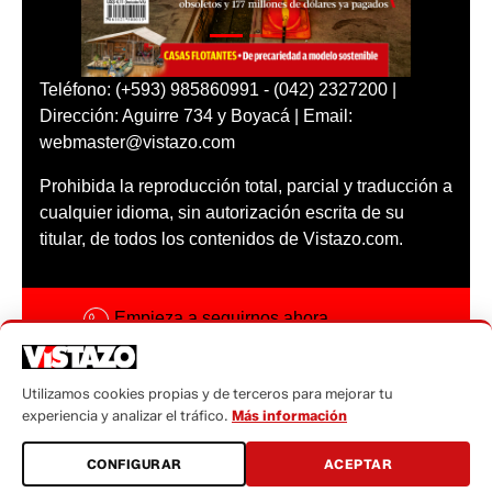
Teléfono: (+593) 985860991 - (042) 2327200 |
Dirección: Aguirre 734 y Boyacá | Email:
webmaster@vistazo.com
Prohibida la reproducción total, parcial y traducción a
cualquier idioma, sin autorización escrita de su
titular, de todos los contenidos de Vistazo.com.
Empieza a seguirnos ahora
Activar notificaciones
Utilizamos cookies propias y de terceros para mejorar tu
Código ética
experiencia y analizar el tráfico.
Más información
Sugerencias a:
CONFIGURAR
ACEPTAR
sugerencias@vistazo.com