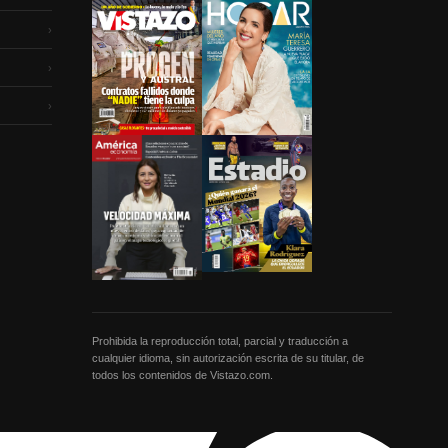
›
›
›
Prohibida la reproducción total, parcial y traducción a
cualquier idioma, sin autorización escrita de su titular, de
todos los contenidos de Vistazo.com.