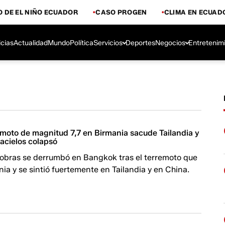
 DE EL NIÑO ECUADOR
CASO PROGEN
CLIMA EN ECUAD
icias
Actualidad
Mundo
Política
Servicios
Deportes
Negocios
Entretenim
moto de magnitud 7,7 en Birmania sacude Tailandia y
acielos colapsó
n obras se derrumbó en Bangkok tras el terremoto que
ia y se sintió fuertemente en Tailandia y en China.