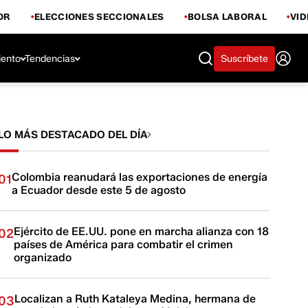
OR
ELECCIONES SECCIONALES
BOLSA LABORAL
VI
iento
Tendencias
Suscríbete
LO MÁS DESTACADO DEL DÍA
Colombia reanudará las exportaciones de energía
01
a Ecuador desde este 5 de agosto
Ejército de EE.UU. pone en marcha alianza con 18
02
países de América para combatir el crimen
organizado
Localizan a Ruth Kataleya Medina, hermana de
03