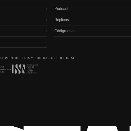
Podcast
›
Réplicas
›
Código etico
›
›
IA PERIODÍSTICA Y LIDERAZGO EDITORIAL