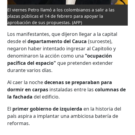
El viernes Petro llamó a los colombianos a salir a las
plazas públicas el 14 de febrero para apoyar la
aprobación de sus propuestas.
(AFP)
Los manifestantes, que dijeron llegar a la capital
desde el
departamento del Cauca
(suroeste),
negaron haber intentado ingresar al Capitolio y
denominaron la acción como una
"ocupación
pacífica del espacio"
que pretenden extender
durante varios días.
Al caer la noche
decenas se preparaban para
dormir en carpas
instaladas entre las
columnas de
la fachada
del edificio.
El
primer gobierno de izquierda
en la historia del
país aspira a implantar una ambiciosa batería de
reformas.