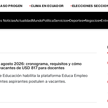
CASO PROGEN
CLIMA EN ECUADOR
ELECCIONES SECCIO
s Noticias
Actualidad
Mundo
Política
Servicios
Deportes
Negocios
Entr
agosto 2026: cronograma, requisitos y cómo
s vacantes de USD 817 para docentes
de Educación habilita la plataforma Educa Empleo
ntes aspirantes postulen a vacantes.