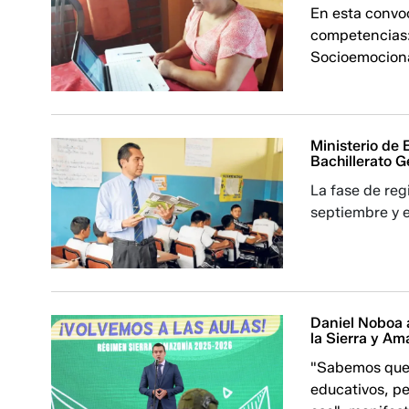
En esta convoc
competencias: 
Socioemociona
Ministerio de
Bachillerato G
La fase de reg
septiembre y e
Daniel Noboa a
la Sierra y Am
"Sabemos que l
educativos, p