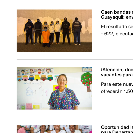
Caen bandas q
Guayaquil: env
El resultado s
- 622, ejecuta
¡Atención, doc
vacantes para
Para este nue
ofrecerán 1.5
Oportunidad l
para Departam