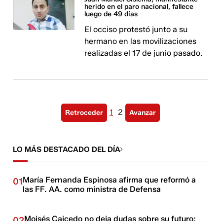
herido en el paro nacional, fallece
luego de 49 días
El occiso protestó junto a su
hermano en las movilizaciones
realizadas el 17 de junio pasado.
1
2
Retroceder
Avanzar
LO MÁS DESTACADO DEL DÍA
María Fernanda Espinosa afirma que reformó a
01
las FF. AA. como ministra de Defensa
Moisés Caicedo no deja dudas sobre su futuro:
02