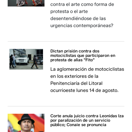
contra el arte como forma de
protesta o el arte
desentendiéndose de las
urgencias contemporáneas?
Dictan prisión contra dos
motociclistas que participaron en
protesta de alias "Fito"
La aglomeración de motociclistas
en los exteriores de la
Penitenciaría del Litoral
ocurrioeste lunes 14 de agosto.
Corte anula juicio contra Leonidas Iza
por paralización de un servicio
público; Conaie se pronuncia