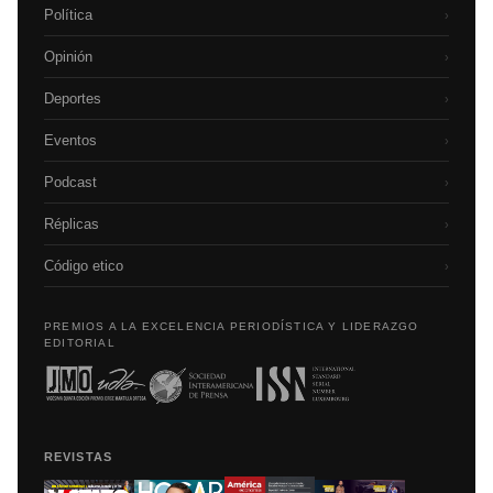
Política
›
Opinión
›
Deportes
›
Eventos
›
Podcast
›
Réplicas
›
Código etico
›
PREMIOS A LA EXCELENCIA PERIODÍSTICA Y LIDERAZGO
EDITORIAL
REVISTAS