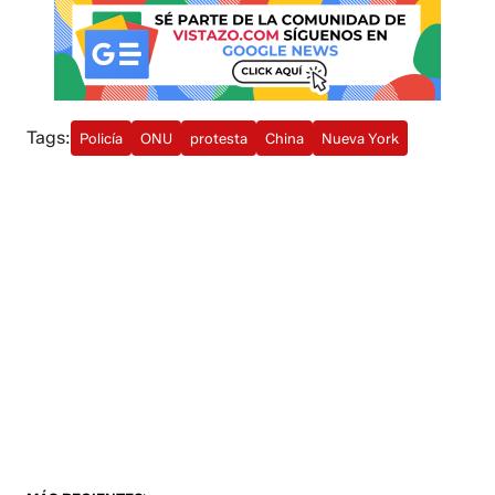
Tags:
Policía
ONU
protesta
China
Nueva York