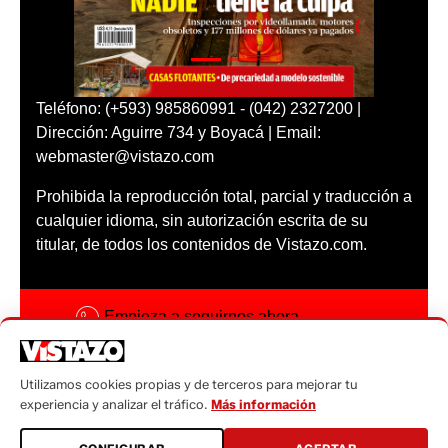
Teléfono: (+593) 985860991 - (042) 2327200 |
Dirección: Aguirre 734 y Boyacá | Email:
webmaster@vistazo.com
Prohibida la reproducción total, parcial y traducción a
cualquier idioma, sin autorización escrita de su
titular, de todos los contenidos de Vistazo.com.
Empieza a seguirnos ahora
Activar notificaciones
Utilizamos cookies propias y de terceros para mejorar tu
Código ética
experiencia y analizar el tráfico.
Más información
Sugerencias a: