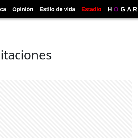
H
O
G
A
R
ica
Opinión
Estilo de vida
Estadio
itaciones