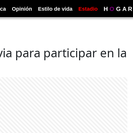
H
O
G
A
R
ica
Opinión
Estilo de vida
Estadio
ia para participar en la