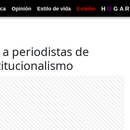
H
O
G
A
R
ica
Opinión
Estilo de vida
Estadio
a periodistas de
itucionalismo