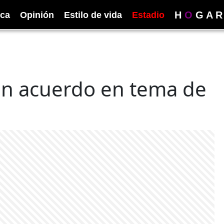
H
O
G
A
R
ica
Opinión
Estilo de vida
Estadio
an acuerdo en tema de