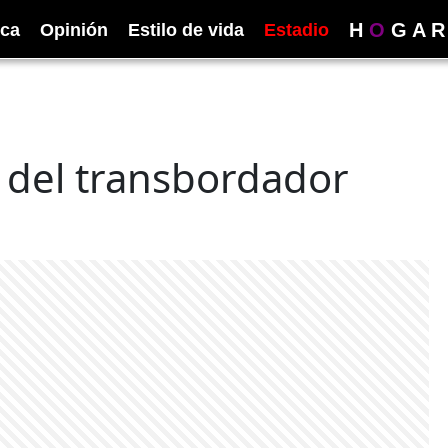
H
O
G
A
R
ica
Opinión
Estilo de vida
Estadio
a del transbordador