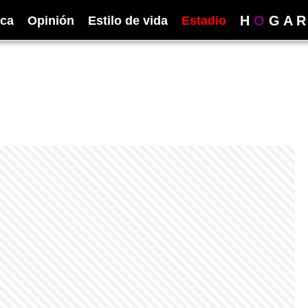
H
O
G
A
R
ica
Opinión
Estilo de vida
Estadio