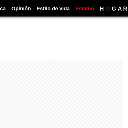
H
O
G
A
R
ica
Opinión
Estilo de vida
Estadio