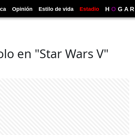
H
O
G
A
R
ica
Opinión
Estilo de vida
Estadio
lo en "Star Wars V"