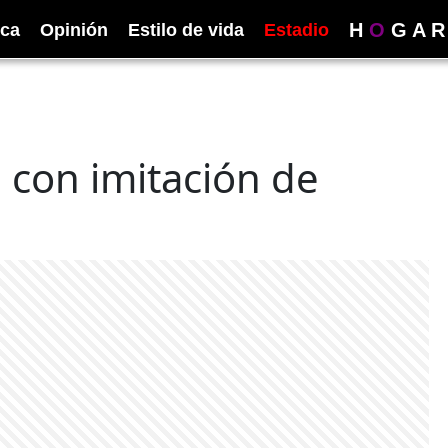
H
O
G
A
R
ica
Opinión
Estilo de vida
Estadio
 con imitación de