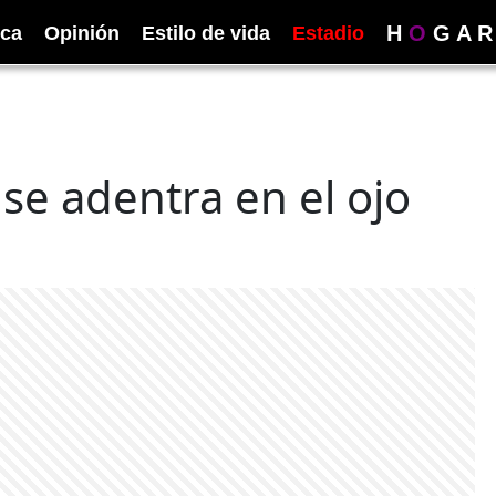
H
O
G
A
R
ica
Opinión
Estilo de vida
Estadio
se adentra en el ojo