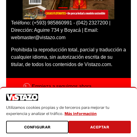
Teléfono: (+593) 985860991 - (042) 2327200 |
Dirección: Aguirre 734 y Boyacá | Email:
webmaster@vistazo.com
Prohibida la reproducción total, parcial y traducción a
cualquier idioma, sin autorización escrita de su
titular, de todos los contenidos de Vistazo.com.
Empieza a seguirnos ahora
Activar notificaciones
Utilizamos cookies propias y de terceros para mejorar tu
Código ética
experiencia y analizar el tráfico.
Más información
Sugerencias a:
CONFIGURAR
ACEPTAR
sugerencias@vistazo.com