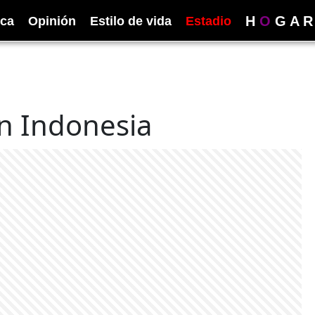
H
O
G
A
R
ica
Opinión
Estilo de vida
Estadio
n Indonesia